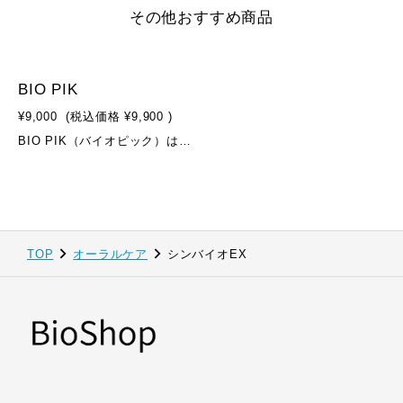
その他おすすめ商品
BIO PIK
¥9,000
(税込価格
¥9,900
)
BIO PIK（バイオピック）は、従来の「落としすぎる」ケアではなく、口腔内環境のバランスを意識したケアを提案するウォーターピックタイプの口腔洗浄器です。水の力を利用したやさしい洗浄で、歯ブラシでは届きにくい部分のケアをサポートします。毎日の歯みがきにプラスして使用することで、新しいオーラルケア習慣を取り入れたい方におすすめのアイテムです。【こんな方に】・歯みがき後の仕上げケアを取り入れたい方・歯間や口腔内をすみずみまでケアしたい方・水圧を調整しながら使える口腔洗浄器をお探しの方・自宅で手軽にオーラルケアを行いたい方【商品の特長】・口腔内のバランスを意識したウォーターピックタイプ・用途に合わせて選べる3つの水圧モード・防水仕様（IPX7）で洗面所でも使いやすい・持ちやすく、日常使いしやすいサイズ感・充電式コードレス設計【水圧モード】Normal：13〜14gfSoft：8〜10gfPulse：6〜12gf※使用感には個人差があります。【商品仕様】本体サイズ：69 × 88 × 231mm本体重量：約321gタンク容量：320ml防水性能：IPX7材質：ABS樹脂電池：リチウムイオン蓄電池 3.7V／1400mAh定格電源：DC5V 1A（USB）消費電力：8.5W待機電流：25μA未満充電時間：約4時間生産国：中国【付属品】・本体 ×1・ノズル（消耗品）・歯間用ノズル ×3本・舌用ノズル ×1本・USBコード ×1・取扱説明書 ×1【使用方法】①タンクに水を入れます②ノズルを本体に装着します③電源を入れ、水圧モードを選択します④歯間や口腔内に水流を当てて使用します※詳細な使用方法は付属の取扱説明書をご確認ください。【ご利用上・使用上の注意】・ご利用上・使用上の注意については、 付属の取扱説明書をよくお読みのうえ、正しくご使用ください。・本商品は医薬品・医療機器ではありません。・口腔内に異常がある場合や、使用中に違和感を感じた場合は、 使用を中止し、専門家にご相談ください。・ノズルは衛生面を考慮し、定期的な交換をおすすめします。
TOP
オーラルケア
シンバイオEX