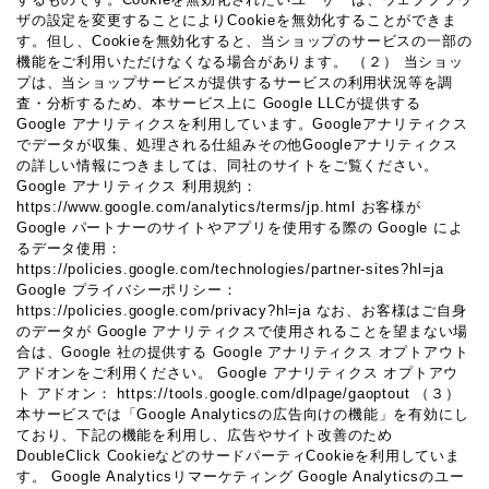
ザの設定を変更することによりCookieを無効化することができま
す。但し、Cookieを無効化すると、当ショップのサービスの一部の
機能をご利用いただけなくなる場合があります。 （２） 当ショッ
プは、当ショップサービスが提供するサービスの利用状況等を調
査・分析するため、本サービス上に Google LLCが提供する
Google アナリティクスを利用しています。Googleアナリティクス
でデータが収集、処理される仕組みその他Googleアナリティクス
の詳しい情報につきましては、同社のサイトをご覧ください。
Google アナリティクス 利用規約：
https://www.google.com/analytics/terms/jp.html お客様が
Google パートナーのサイトやアプリを使用する際の Google によ
るデータ使用：
https://policies.google.com/technologies/partner-sites?hl=ja
Google プライバシーポリシー：
https://policies.google.com/privacy?hl=ja なお、お客様はご自身
のデータが Google アナリティクスで使用されることを望まない場
合は、Google 社の提供する Google アナリティクス オプトアウト
アドオンをご利用ください。 Google アナリティクス オプトアウ
ト アドオン： https://tools.google.com/dlpage/gaoptout （３）
本サービスでは「Google Analyticsの広告向けの機能」を有効にし
ており、下記の機能を利用し、広告やサイト改善のため
DoubleClick CookieなどのサードパーティCookieを利用していま
す。 Google Analyticsリマーケティング Google Analyticsのユー