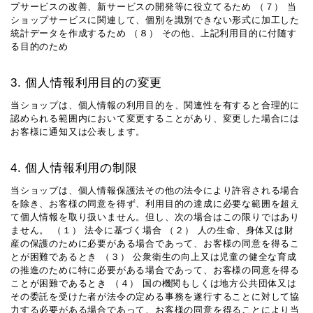
プサービスの改善、新サービスの開発等に役立てるため （７） 当
ショップサービスに関連して、個別を識別できない形式に加工した
統計データを作成するため （８） その他、上記利用目的に付随す
る目的のため
3. 個人情報利用目的の変更
当ショップは、個人情報の利用目的を、関連性を有すると合理的に
認められる範囲内において変更することがあり、変更した場合には
お客様に通知又は公表します。
4. 個人情報利用の制限
当ショップは、個人情報保護法その他の法令により許容される場合
を除き、お客様の同意を得ず、利用目的の達成に必要な範囲を超え
て個人情報を取り扱いません。但し、次の場合はこの限りではあり
ません。 （１） 法令に基づく場合 （２） 人の生命、身体又は財
産の保護のために必要がある場合であって、お客様の同意を得るこ
とが困難であるとき （３） 公衆衛生の向上又は児童の健全な育成
の推進のために特に必要がある場合であって、お客様の同意を得る
ことが困難であるとき （４） 国の機関もしくは地方公共団体又は
その委託を受けた者が法令の定める事務を遂行することに対して協
力する必要がある場合であって、お客様の同意を得ることにより当